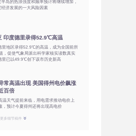
度半岛的热浪强度和频率预计将继续增加，
度经济发展的一大风险因素
 印度德里录得52.9℃高温
德里地区录得52.9℃的高温，成为全国前所
值，促使气象局派出科学家核实读数真实
德里已以49.9℃创下该市历史新高
异常高温出现 美国得州电价飙涨
近百倍
高温天气提前来临，用电需求推动电价上
涨，预计今夏得州还将出现高电价
示更多细节稿件