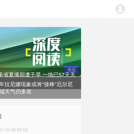
关注
多省夏播期遭干旱 一地已57天无
半年拉尼娜现象或将“接棒”厄尔尼
极端天气仍多发
道
07-15 09:33:53