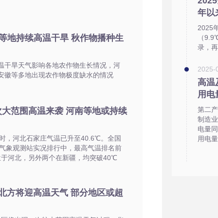
202
年以
202
等地持续高温干旱 秋作物播种生
（9.9
录，再
温干旱天气影响各地农作物生长情况，河
2025-
安徽等多地出现农作物极度缺水的情况
高温
用电
第二产
次大范围高温来袭 河南等地或持续
制造业
电量同
3时，河北石家庄气温已升至40.6℃。全国
用电量
家级气象观测站实况排行中，最高气温排名前
位于河北，另外两个在新疆，均突破40℃
北方将迎高温天气 部分地区或超