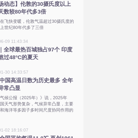
场动态】伦敦的30摄氏度以上
天数较80年代多3倍
在飞快变暖，伦敦气温超过30摄氏度的
上世纪80年代多了三倍
6-09 11:43:34
｜全球最热百城独占97个 印度
熬过48°C的夏天
01-30 14:33:57
25中国高温日数为历史最多 全年
异常凸显
气候公报（2025年）》说，2025年
国天气形势复杂，气候异常凸显，主要
和海洋等多因子多时间尺度协同作用的
01-02 18:16:07