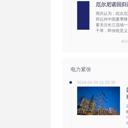
厄尔尼诺回归
周兵认为，此次厄
所以对中国夏季降
要关注长江流域一
干旱，即传统意义
显
电力紧张
2024-04-29 21:25:30