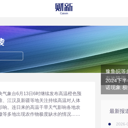
袭
豫鲁皖等
有效降雨
2024下
诺现象 
气象台6月13日6时继续发布高温橙色预
淮、江汉及新疆等地关注持续高温对人体
影响。连日来的高温干旱天气影响各地农
最新报
徽等多地出现农作物极度缺水的情况……
2026-