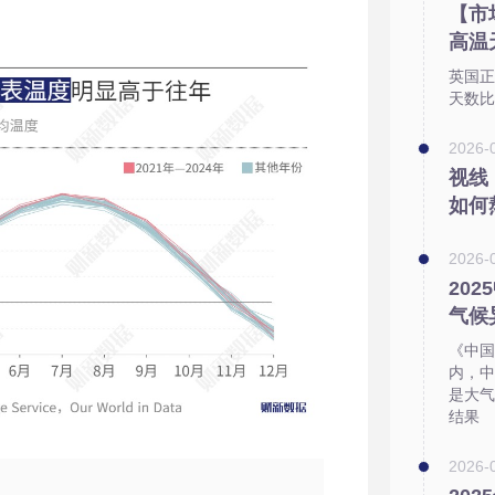
【市
高温
英国正
天数比
2026-0
视线
如何
2026-
20
气候
《中国
内，中
是大气
结果
2026-