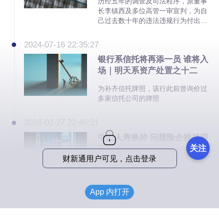
历经五年的调查及司法程序，原董事
长李镇西及多位高管一审宣判，为自
己过去数十年的违法违规行为付出代
价
2024-07-16 22:35:27
银行系信托将再添一员 谁将入
场｜明天系资产处置之十二
为补齐信托牌照，该行此前曾询价过
多家信托公司的牌照
2024-02-27 22:46:21
中汇人寿换帅 问题险企挑战艰
关注
巨
财新通用户可见，点击登录
中汇人寿承接了原有问题险企的资产
负债，其资产端也涵盖了大量的“坏
账”，再叠加目前的利率环境，风险消
App 内打开
化的任务就更具挑战性