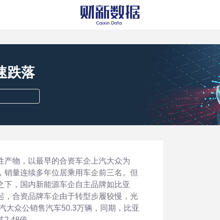
速跌落
性产物，以最早的合资车企上汽大众为
，销量连续多年位居乘用车企前三名。但
之下，国内新能源车企自主品牌如比亚
起，合资品牌车企由于转型步履较慢，光
汽大众公销售汽车50.3万辆，同期，比亚
.48倍。