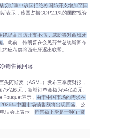
桑切斯重申该国拒绝将国防开支增加至国
斯表示，该国占据GDP2.1%的国防投资
拒绝提高国防开支不满，威胁将对西班牙
施
。此前，特朗普在会见芬兰总统斯图布
北约应考虑将西班牙逐出联盟。
场净销售额回落
机巨头阿斯麦（ASML）发布三季度财报，
额75亿欧元，新增订单金额为54亿欧元。
 Fouquet表示，
由于中国市场的需求在
预计2026年中国市场销售额将出现回落
。公
也在电话会上表示，
销售额下滑是一种“正常