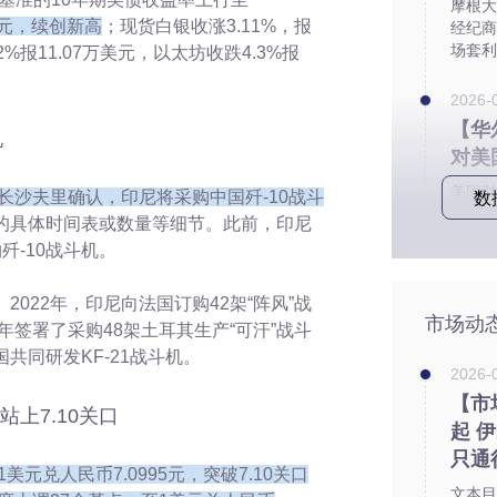
摩根大
美元，续创新高
；现货白银收涨3.11%，报
经纪商
场套利
02%报11.07万美元，以太坊收跌4.3%报
2026-
【华
机
对美
美国财
长沙夫里确认，印尼将采购中国歼-10战斗
数
的走向
的具体时间表或数量等细节。此前，印尼
歼-10战斗机。
。2022年，印尼向法国订购42架“阵风”战
市场动
年签署了采购48架土耳其生产“可汗”战斗
共同研发KF-21战斗机。
2026-
【市
上7.10关口
起 
只通
美元兑人民币7.0995元，突破7.10关口
文本目