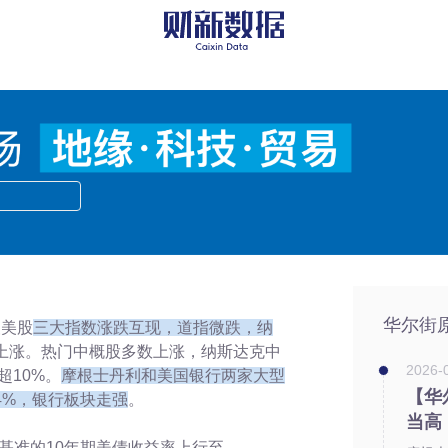
.10.16
华尔街
夜美股
三大指数涨跌互现，道指微跌，纳
上涨。热门中概股多数上涨，纳斯达克中
2026-0
超10%。
摩根士丹利和美国银行两家大型
【华
4%，银行板块走强
。
当高
4。基准的10年期美债收益率上行至