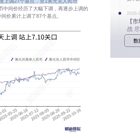
再度上调27个基点，至1美元兑人民币
币中间价经历了大幅下调，再逐步上调的
2026-
中间价累计上调了87个基点。
【市
战 
日元从
数
这波涨