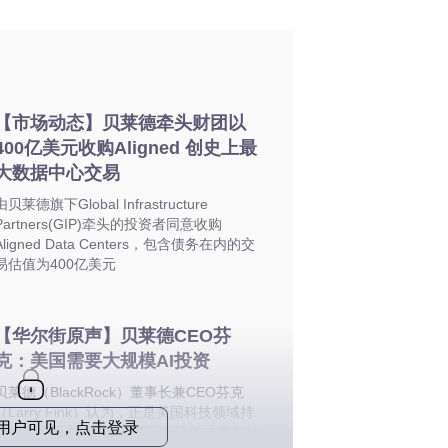
【市场动态】贝莱德牵头财团以
400亿美元收购Aligned 创史上最
大数据中心交易
由贝莱德旗下Global Infrastructure
Partners(GIP)牵头的投资者同意收购
Aligned Data Centers，包含债务在内的交
易估值为400亿美元
【华尔街原声】贝莱德CEO芬
克：美国需要大规模AI投资
贝莱德（BlackRock）董事长兼CEO芬克
（Larry Fink）认为，正是美国科技领域持
o用户可见，点击登录
续的投资活力，让他对美国经济的未来保持