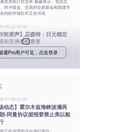
通首席执行官吉米·戴蒙表示，包括主
、对冲基金、交易所交易基金和国债市
在内的市场杠杆正在冲高
08-05 12:15:46
尔街原声】贝森特：日元稳定
国和亚洲都很重要
长贝森特表示，单靠干预无法决定货币
据通Pro用户可见，点击登录
，还需要其他政策跟进
态
08-07 09:23:25
场动态】霍尔木兹海峡波澜再
伊朗-阿曼协议据报要禁止美以船
行
前正在该国的议会进行审议