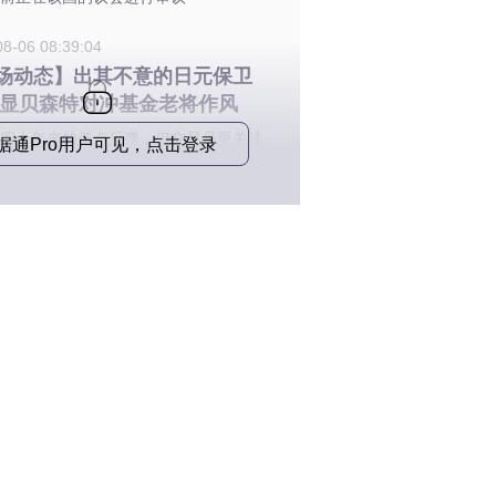
08-06 08:39:04
场动态】出其不意的日元保卫
尽显贝森特对冲基金老将作风
四十年来的低点反弹，但交易员更关注
据通Pro用户可见，点击登录
势能持续多久