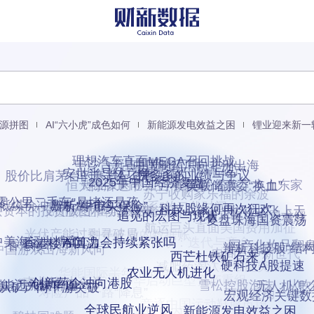
源拼图
AI“六小虎”成色如何
新能源发电效益之困
锂业迎来新一
理想汽车直面MEGA召回挑战
中沙合资古雷炼化二期
中国制药厂向非洲出海
医疗集采首现中标后破产
股价比肩茅台的寒武纪成色如何
安世半导体之争
拼多多的业绩与争议
锂业反内卷如何动真格
恒大除牌退市
“洋餐饮”纷纷换了本土东家
2025年中国经济复盘
美联储票委“换血”
苏宁收购家乐福的余波
“新城系”的二代时间
“零公里二手车”是堵还是疏
低煤价冲击煤企利润
商业物业回到投资者视野
兴资本的投资版图和动荡往事
辨析“牛市买保险”
“地沟油”飞上天
深圳写字楼空置求解
科技股缘何再次狂欢
航运巨头直面美国费用加征
追觅的宏图与现状
复盘珠海国资震荡
中年失业的数据账
光伏产能过剩寻破局
微短剧市场：迭代与竞合
中美海运大博弈
香港楼市
国产化妆品翻
中国游戏出海新风向
香港楼市回温
辨析科技股“结构
电商竞争新世代
AI算力会持续紧张吗
减肥药淘汰赛谁能突围
西芒杜铁矿石来了
华能国际半年报的喜与忧
硬科技A股提速
中国神华启动巨型资产重组
“南北船”大合并
农业无人机进化
雪松控股泡沫：从吹
望中俄旅游升温
寿险产品一路“降息”
无人机怎
储能迈入快车道
万科渡劫
创新药企冲向港股
尼从矿产向下游突破
竞逐中国运动鞋服市场
宏观经济关键
快递用涨价反内卷