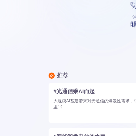
融创离
洛
数
推荐
#光通信乘AI而起
大规模AI基建带来对光通信的爆发性需求，
里”？