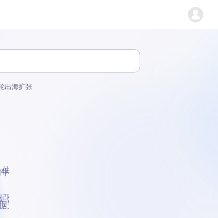
轮出海扩张
身仗
牛市”
起到破灭
么飞
数据追踪