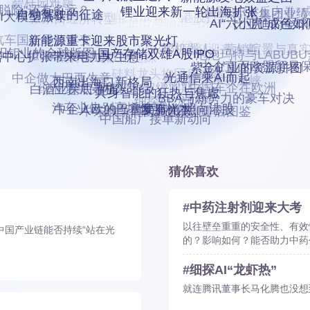
碧桂园难题
全球民航业逆风
新能源发电效益之困
检验光伏“反内卷”
中欧新通道能否成真
“脱险”还有多远？
港股打新“大变身”
小米集团业绩
张家口经济转型
中企出海瞄准马来西亚
锂业迎来新一轮出海扩张
AI大模型激斗
自动驾驶的征途
比亚迪的全球
AI“六小虎”成色
汽车国企寻路谋变
全球钴业风云变幻
中药注射剂迎来大考
人形机器人：营销喧嚣与真实
新能源重卡迎来股市聚光灯
泡泡玛特与LABUBU
2025国庆消费
银行关键数据追踪
阳钼业的全球版图
国产存储双雄A股IPO
据中心扩张带来电力大生意
中企直面欧盟贸易
硅料龙头抱团反内卷
紫金矿业的资源拼图
焦点霍尔木兹海峡
中企做大巴西生意
光通信乘AI而起
解析存储芯片超级周期
中国车企在欧洲
纸业龙头反内卷之后
西南出海口新格局
白酒业探底寻机
具身智能的狂热与焦虑
细探AI“龙虾热”
BBA与新势力的豪车对决
汽车业告别高增长
中东战争能源冲击波
中国连锁咖啡店图鉴
“要有光”照向港股
中企入欧的巴塞罗那样本
中国船厂接单新动向
猜你喜欢
#中药注射剂迎来大考
以往壁垒重重的安全性、有效
中国产业链能否持续“站在光
的？影响如何？能否助力中药
#细探AI“龙虾热”
就连腾讯董事长马化腾也没想到