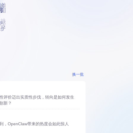
成效
追踪
版图
如何
挑战
热潮
保护
换一批
性评价迈出实质性步伐，转向是如何发生
创新？
，OpenClaw带来的热度会如此惊人